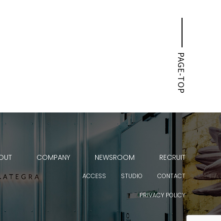
PAGE-TOP
OUT
COMPANY
NEWSROOM
RECRUIT
ACCESS
STUDIO
CONTACT
PRIVACY POLICY