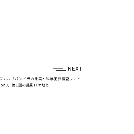
NEXT
オリジナル「パンドラの果実～科学犯罪捜査ファイ
ason3」第1話の撮影ロケ地と...