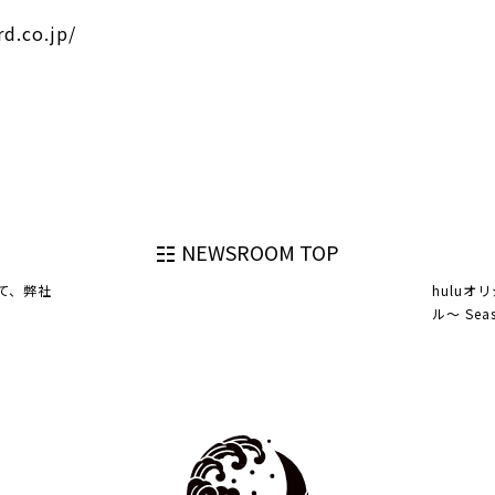
d.co.jp/
NEWSROOM TOP
て、弊社
hulu
ル～ Se